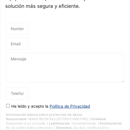
solución más segura y eficiente.
He leído y acepto la
Política de Privacidad
Información básica sobre protección de datos:
Responsable:
MARIA BELEN BALLESTEROS MARTINEZ |
Finalidad:
Responder a su consulta. |
Legitimación:
Consentimiento. |
Destinatarios:
No se ceden datos a terceros. |
Derechos:
Acceso, rectificación y